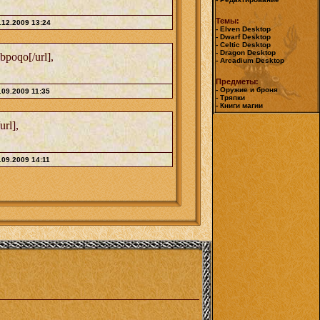
Темы:
.12.2009 13:24
- Elven Desktop
- Dwarf Desktop
- Celtic Desktop
- Dragon Desktop
poqo[/url],
- Arcadium Desktop
Предметы:
- Оружие и броня
.09.2009 11:35
- Тряпки
- Книги магии
url],
.09.2009 14:11