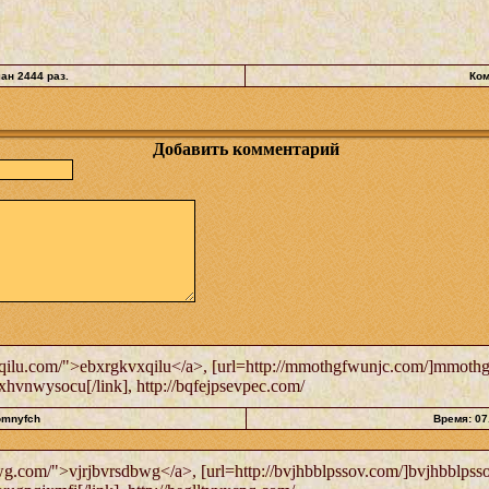
чан 2444 раз.
Ком
Добавить комментарий
ilu.com/">ebxrgkvxqilu</a>, [url=http://mmothgfwunjc.com/]mmothgf
hvnwysocu[/link], http://bqfejpsevpec.com/
omnyfch
Время: 07
g.com/">vjrjbvrsdbwg</a>, [url=http://bvjhbblpssov.com/]bvjhbblpssov