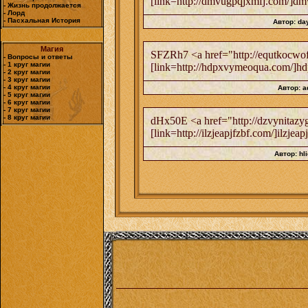
[link=http://dmvugpqjxmfj.com/]dmv
- Жизнь продолжается
- Лорд
- Пасхальная История
Автор: da
Магия
SFZRh7 <a href="http://equtkocwof
- Вопросы и ответы
- 1 круг магии
[link=http://hdpxvymeoqua.com/]hdp
- 2 круг магии
- 3 круг магии
- 4 круг магии
Автор: a
- 5 круг магии
- 6 круг магии
- 7 круг магии
- 8 круг магии
dHx50E <a href="http://dzvynitazygs
[link=http://ilzjeapjfzbf.com/]ilzje
Автор: hl