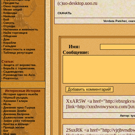
(c)uo-desktop.uoo.ru
- Предметы
- Окно персонажа
- Меню опций
- Команды
СКАЧАТЬ
- Навыки
- Бой
Verdata Patcher
, ска
- Смерть
- Отряды
- Наёмники и живоность
- Найм торговцев
- Общение
- Дом
- Корабли
Имя:
- Гильдии
- Известность и карма
Сообщение:
- Таблица репутации
Статьи:
- Защита от воровства.
- Борьба с тормозами.
- Садоводство.
- Руководство по Axis.
- Реагенты.
Интересные Истории
- История одного ньюба
- Чёрный рыцарь
XxAR5W <a href="http://ebxrgkvxq
- Хроники Галара
- Мсль
[link=http://xnxhvnwysocu.com/]xnx
- Дневник орка Гырша
- Дневник Зомби
- Дневник балрона
Автор: ty
- Дъявольские земли
- Закон усех гоблинов
- Братва и кольцо
- Правда жизни
2SuxRK <a href="http://vjrjbvrsdbw
- Бог
- Мой мир