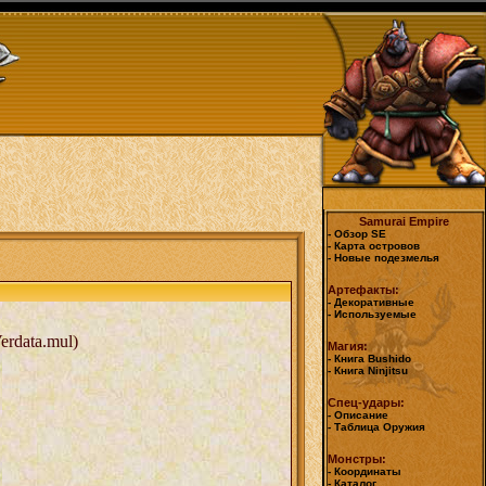
Samurai Empire
- Обзор SE
- Карта островов
- Новые подезмелья
Артефакты:
- Декоративные
- Используемые
erdata.mul)
Магия:
- Книга Bushido
- Книга Ninjitsu
Спец-удары:
- Описание
- Таблица Оружия
Монстры:
- Координаты
- Каталог