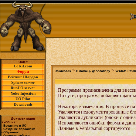
UoKit
UoKit.com
>
>
Форум
Downloads
В помощь девелоперу
Verdata Patch
Рейтинг Шардов
Sphere server
RunUO server
Программа предназначена для внесен
Yoko Injection
По сути, программа добавляет данные
UO Pilot
Downloads
Некоторые замечания. В процессе па
Удаляются недокументированные бло
Удаляются дубликаты (блоки с один
Документация
Учебник:
Исправляются ошибки формата данных
- Введение в UO
Данные в Verdata.mul сортируются
- Создание персонажа
- Обучение
- Окружающий мир