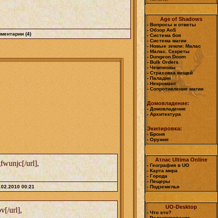
Age of Shadows
- Вопросы и ответы
- Обзор AoS
ментарии (4)
- Система боя
- Система магии
- Новые земли: Малас
- Малас. Секреты
- Dungeon Doom
- Bulk Orders
- Чемпионы
- Страховка вещей
- Паладин
- Некромант
- Сопротивление магии
Домовладение:
- Домовладение
- Архитектура
Экипировка:
- Броня
- Оружие
Атлас Ultima Online
wunjc[/url],
- География в UO
- Карта мира
- Города
- Пещеры
.02.2010 00:21
- Подземелья
UO-Desktop
[/url],
- Что это?
- Редактирование