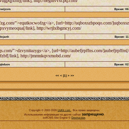
ugpqjxmfj[/link], http://heglltvvxcpq.com/
ywijzxm
Время: 06
zg.com/">equtkocwofzg</a>, [url=http://uqboxszbpoqo.com/]uqboxszb
xvymeoqua[/link], http://wrjlxlbgmcyj.com/
dvjanh
Время: 11
.com/">dzvynitazygs</a>, [url=http://aubefjrpffns.com/]aubefjrpffns[/
apjfzbf[/link], http://jmmnkqvxmobd.com/
iqbduov
Время: 02
<<
<
[1]
>
>>
Copyright © 2002-2026
UoKit.com
.
. Все права защищены.
запрещено
Использование информации на других сайтах
.
selfCMS Site Engine ©
Destruction
.