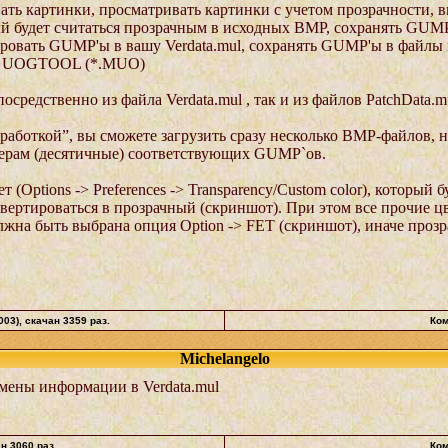
ать картинки, просматривать картинки с учетом прозрачности, 
рый будет считаться прозрачным в исходных BMP, сохранять GU
овать GUMP'ы в вашу Verdata.mul, сохранять GUMP'ы в файл
от UOGTOOL (*.MUO)
средственно из файла Verdata.mul , так и из файлов PatchData.m
работкой”, вы сможете загрузить сразу несколько BMP-файлов, 
ерам (десятичные) соответствующих GUMP`ов.
 (Options -> Preferences -> Transparency/Custom color), который 
вертироваться в прозрачный (скриншот). При этом все прочие цв
жна быть выбрана опция Option -> FET (скриншот), иначе прозр
003)
, скачан 3359 раз.
Ком
Michelangelo
мены информации в Verdata.mul
ан 3060 раз.
Ком