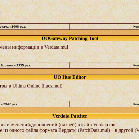
 скачан 2008 раз.
Ком
UOGateway Patching Tool
мены информации в Verdata.mul
.0
, скачан 2335 раз.
Ком
UO Hue Editor
ы в Ultima Online (hues.mul)
ан 2347 раз.
Ком
Verdata Patcher
ия изменений/дополнений (патчей) в файл Verdata.mul.
 из одного файла формата Вердаты (PatchData.mul) – в другой (V