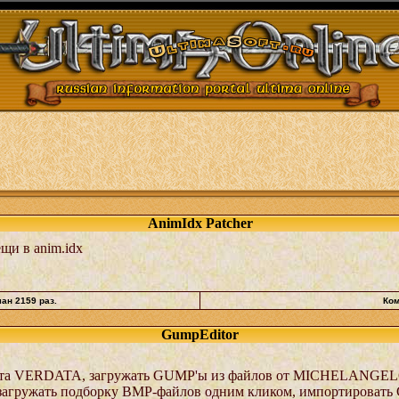
AnimIdx Patcher
щи в anim.idx
чан 2159 раз.
Ком
GumpEditor
ата VERDATA, загружать GUMP'ы из файлов от MICHELANGEL
загружать подборку BMP-файлов одним кликом, импортировать 