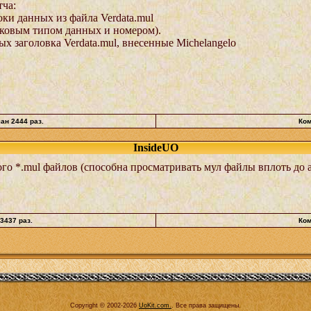
тча:
ки данных из файла Verdata.mul
аковым типом данных и номером).
 заголовка Verdata.mul, внесенные Michelangelo
чан 2444 раз.
Ком
InsideUO
о *.mul файлов (способна просматривать мул файлы вплоть до а
 3437 раз.
Ком
Copyright © 2002-2026
UoKit.com
.
. Все права защищены.