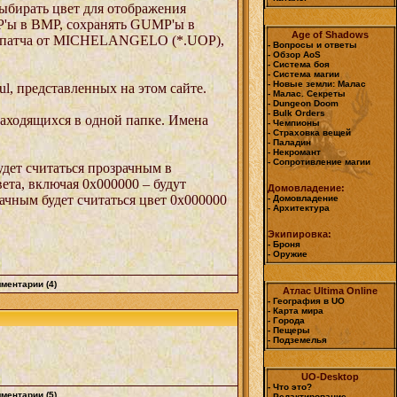
выбирать цвет для отображения
MP'ы в BMP, сохранять GUMP'ы в
Age of Shadows
ы патча от MICHELANGELO (*.UOP),
- Вопросы и ответы
- Обзор AoS
- Система боя
- Система магии
- Новые земли: Малас
ul, представленных на этом сайте.
- Малас. Секреты
- Dungeon Doom
- Bulk Orders
находящихся в одной папке. Имена
- Чемпионы
- Страховка вещей
- Паладин
- Некромант
- Сопротивление магии
будет считаться прозрачным в
ета, включая 0x000000 – будут
Домовладение:
ачным будет считаться цвет 0x000000
- Домовладение
- Архитектура
Экипировка:
- Броня
- Оружие
ментарии (4)
Атлас Ultima Online
- География в UO
- Карта мира
- Города
- Пещеры
- Подземелья
UO-Desktop
- Что это?
ментарии (5)
- Редактирование