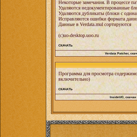
Некоторые замечания. В процессе па
Удаляются недокументированные бло
Удаляются дубликаты (блоки с один
Исправляются ошибки формата данных
Данные в Verdata.mul сортируются
(c)uo-desktop.uoo.ru
СКАЧАТЬ
Verdata Patcher
, ска
Программа для просмотра содержимог
включительно)
СКАЧАТЬ
InsideUO
, скачан