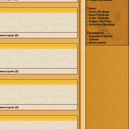
Темы:
- Elven Desktop
- Dwarf Desktop
- Celtic Desktop
- Dragon Desktop
- Arcadium Desktop
Предметы:
ментарии (6)
- Оружие и броня
- Тряпки
- Книги магии
ментарии (5)
ментарии (4)