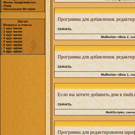
- Жизнь продолжается
- Лорд
- Пасхальная История
Программа для добавления, редакти
Магия
- Вопросы и ответы
- 1 круг магии
СКАЧАТЬ
- 2 круг магии
- 3 круг магии
MulBuilder vBeta 2
, ск
- 4 круг магии
- 5 круг магии
- 6 круг магии
- 7 круг магии
- 8 круг магии
Программа для добавления, редакти
СКАЧАТЬ
MulBuilder vBeta 1
, ск
Если вы хотите добавить дом в multi.
СКАЧАТЬ
MultiScripter
, скача
Программа для редактирования шри