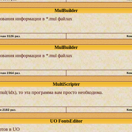
MulBuilder
рования информации в *.mul файлах
ачан 3126 раз.
Ком
MulBuilder
рования информации в *.mul файлах
ачан 2364 раз.
Ком
MultiScripter
mul(/idx), то эта программа вам просто необходима.
н 2182 раз.
Ком
UO FontsEditor
фтов в UO