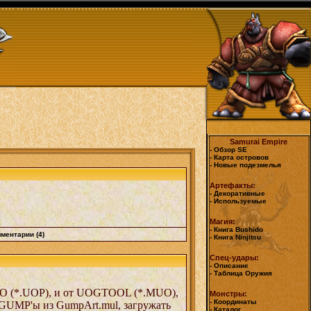
Samurai Empire
- Обзор SE
- Карта островов
- Новые подезмелья
Артефакты:
- Декоративные
- Используемые
Магия:
- Книга Bushido
ментарии (4)
- Книга Ninjitsu
Спец-удары:
- Описание
- Таблица Оружия
O (*.UOP), и от UOGTOOL (*.MUO),
Монстры:
- Координаты
GUMP'ы из GumpArt.mul, загружать
- Каталог