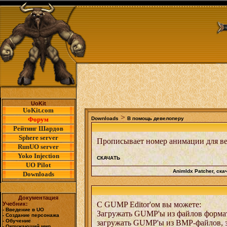
UoKit
UoKit.com
>
Форум
Downloads
В помощь девелоперу
Рейтинг Шардов
Sphere server
Прописывает номер анимации для ве
RunUO server
Yoko Injection
СКАЧАТЬ
UO Pilot
AnimIdx Patcher
, ска
Downloads
Документация
С GUMP Editor'ом вы можете:
Учебник:
- Введение в UO
Загружать GUMP'ы из файлов форм
- Создание персонажа
- Обучение
загружать GUMP'ы из BMP-файлов, 
- Окружающий мир