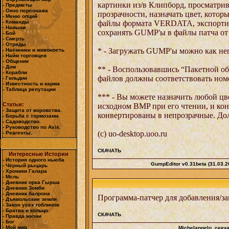
картинки из/в Клипборд, просматрив
- Предметы
- Окно персонажа
прозрачности, назначать цвет, кото
- Меню опций
- Команды
файлы формата VERDATA, экспортир
- Навыки
сохранять GUMP'ы в файлы патча 
- Бой
- Смерть
- Отряды
* - Загружать GUMP'ы можно как непо
- Наёмники и живоность
- Найм торговцев
- Общение
- Дом
** - Воспользовавшись “Пакетной об
- Корабли
файлов должны соответствовать ном
- Гильдии
- Известность и карма
- Таблица репутации
*** - Вы можете назначить любой цвет
Статьи:
исходном BMP при его чтении, и кон
- Защита от воровства.
конвертированы в непрозрачные. Дол
- Борьба с тормозами.
- Садоводство.
- Руководство по Axis.
(с) uo-desktop.uoo.ru
- Реагенты.
СКАЧАТЬ
Интересные Истории
- История одного ньюба
GumpEditor v0.31beta (31.03.2
- Чёрный рыцарь
- Хроники Галара
- Мсль
- Дневник орка Гырша
- Дневник Зомби
- Дневник балрона
Программа-патчер для добавления/за
- Дъявольские земли
- Закон усех гоблинов
- Братва и кольцо
СКАЧАТЬ
- Правда жизни
- Бог
- Мой мир
Michelangelo
, скач