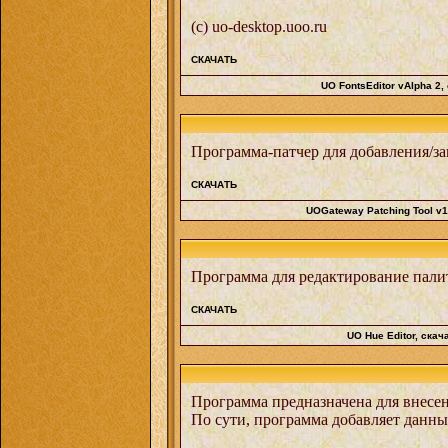
(с) uo-desktop.uoo.ru
СКАЧАТЬ
UO FontsEditor vAlpha 2
,
Программа-патчер для добавления/за
СКАЧАТЬ
UOGateway Patching Tool v1
Программа для редактирование палитр
СКАЧАТЬ
UO Hue Editor
, скач
Программа предназначена для внесен
По сути, программа добавляет данные