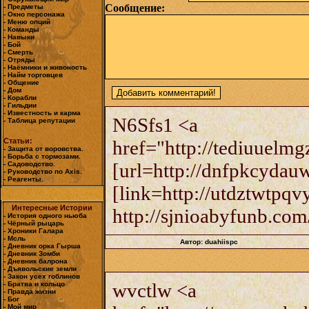
Сообщение:
- Предметы
- Окно персонажа
- Меню опций
- Команды
- Навыки
- Бой
- Смерть
- Отряды
- Наёмники и живоность
- Найм торговцев
- Общение
- Дом
- Корабли
- Гильдии
- Известность и карма
N6Sfs1 <a
- Таблица репутации
Статьи:
href="http://tediuuelm
- Защита от воровства.
- Борьба с тормозами.
[url=http://dnfpkcydau
- Садоводство.
- Руководство по Axis.
- Реагенты.
[link=http://utdztwtpqv
Интересные Истории
http://sjnioabyfunb.com
- История одного ньюба
- Чёрный рыцарь
- Хроники Галара
- Мсль
Автор: duahiispc
- Дневник орка Гырша
- Дневник Зомби
- Дневник балрона
- Дъявольские земли
- Закон усех гоблинов
wvctlw <a
- Братва и кольцо
- Правда жизни
- Бог
- Мой мир