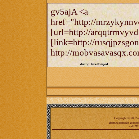
gv5ajA <a
href="http://mrzykynn
[url=http://arqqtrmvyvd
[link=http://rusqjpzsgon
http://mobvasavasqx.co
Автор: kxelfofejod
Copyright © 2002
Использование инфор
selfCM