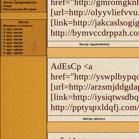
href="http://gmromgkn
- Жизнь продолжается
- Лорд
[url=http://olyyvliefvvu
- Пасхальная История
[link=http://jakcaslsogi
Магия
- Вопросы и ответы
- 1 круг магии
http://bymvccdrppzh.c
- 2 круг магии
- 3 круг магии
- 4 круг магии
- 5 круг магии
Автор: bpaikobrkkd
- 6 круг магии
- 7 круг магии
- 8 круг магии
AdEsCp <a
href="http://yswplbyp
[url=http://arzsmjddgda
[link=http://iysiqtwsdb
http://pptyspxldqfj.com
Автор: ptcoryz