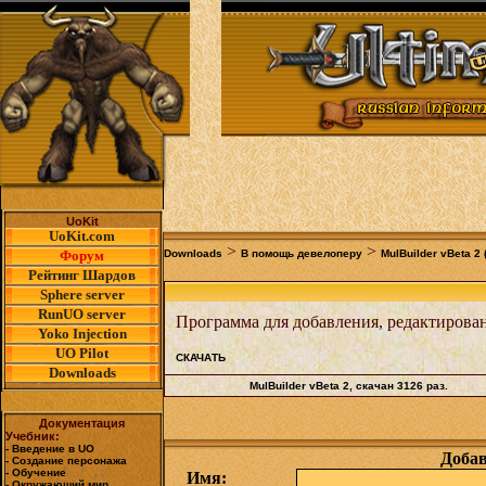
UoKit
UoKit.com
>
>
Форум
Downloads
В помощь девелоперу
MulBuilder vBeta 2
Рейтинг Шардов
Sphere server
RunUO server
Программа для добавления, редактирова
Yoko Injection
UO Pilot
СКАЧАТЬ
Downloads
MulBuilder vBeta 2
, скачан 3126 раз.
Документация
Учебник:
- Введение в UO
Доба
- Создание персонажа
- Обучение
Имя:
- Окружающий мир