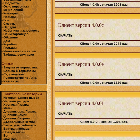
- Предметы
Client 4.0.0b
, скачан 1508 раз.
- Окно персонажа
- Меню опций
- Команды
- Навыки
- Бой
- Смерть
Клиент версии 4.0.0c
- Отряды
- Наёмники и живоность
- Найм торговцев
СКАЧАТЬ
- Общение
- Дом
Client 4.0.0c
, скачан 2044 раз.
- Корабли
- Гильдии
- Известность и карма
- Таблица репутации
Клиент версии 4.0.0e
Статьи:
- Защита от воровства.
- Борьба с тормозами.
- Садоводство.
СКАЧАТЬ
- Руководство по Axis.
- Реагенты.
Client 4.0.0e
, скачан 1326 раз.
Интересные Истории
- История одного ньюба
- Чёрный рыцарь
Клиент версии 4.0.0l
- Хроники Галара
- Мсль
- Дневник орка Гырша
СКАЧАТЬ
- Дневник Зомби
- Дневник балрона
- Дъявольские земли
Client 4.0.0l
, скачан 1304 раз.
- Закон усех гоблинов
- Братва и кольцо
- Правда жизни
- Бог
- Мой мир