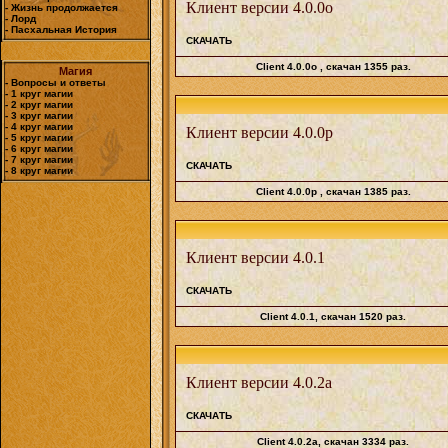
Клиент версии 4.0.0o
- Жизнь продолжается
- Лорд
- Пасхальная История
СКАЧАТЬ
Client 4.0.0o
, скачан 1355 раз.
Магия
- Вопросы и ответы
- 1 круг магии
- 2 круг магии
- 3 круг магии
- 4 круг магии
Клиент версии 4.0.0p
- 5 круг магии
- 6 круг магии
- 7 круг магии
СКАЧАТЬ
- 8 круг магии
Client 4.0.0p
, скачан 1385 раз.
Клиент версии 4.0.1
СКАЧАТЬ
Client 4.0.1
, скачан 1520 раз.
Клиент версии 4.0.2a
СКАЧАТЬ
Client 4.0.2a
, скачан 3334 раз.