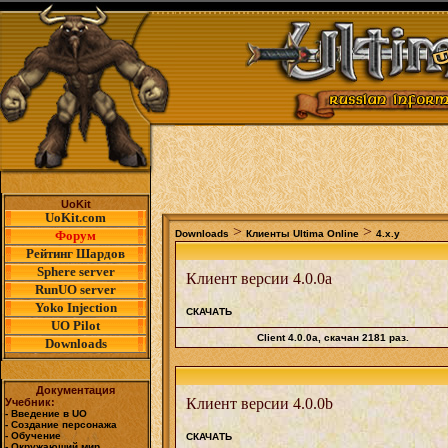
UoKit
UoKit.com
>
>
Форум
Downloads
Клиенты Ultima Online
4.х.у
Рейтинг Шардов
Sphere server
Клиент версии 4.0.0a
RunUO server
Yoko Injection
СКАЧАТЬ
UO Pilot
Client 4.0.0a
, скачан 2181 раз.
Downloads
Документация
Клиент версии 4.0.0b
Учебник:
- Введение в UO
- Создание персонажа
- Обучение
СКАЧАТЬ
- Окружающий мир